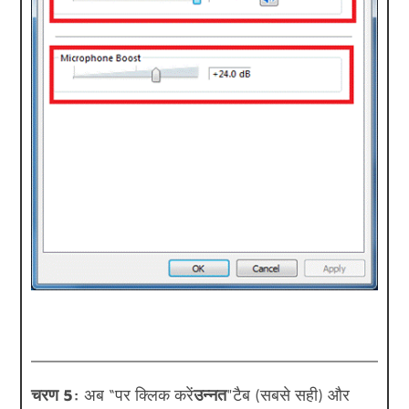
चरण 5:
अब “पर क्लिक करें
उन्नत
"टैब (सबसे सही) और