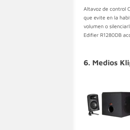
Altavoz de control 
que evite en la hab
volumen o silenciarl
Edifier R1280DB aco
6. Medios Kl