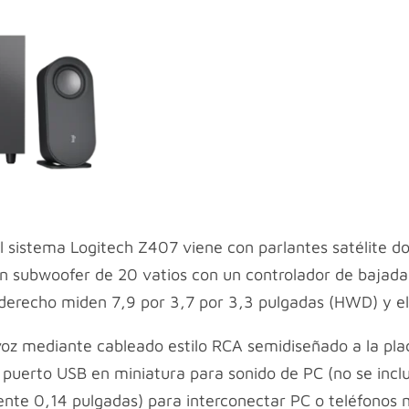
l sistema Logitech Z407 viene con parlantes satélite d
un subwoofer de 20 vatios con un controlador de bajad
y derecho miden 7,9 por 3,7 por 3,3 pulgadas (HWD) y e
avoz mediante cableado estilo RCA semidiseñado a la pla
puerto USB en miniatura para sonido de PC (no se inclu
e 0,14 pulgadas) para interconectar PC o teléfonos mó