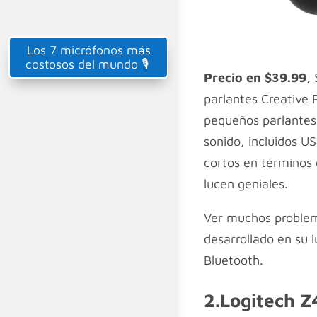
Los 7 micrófonos más
costosos del mundo 🎙️
Precio en
$39.99,
parlantes Creative 
pequeños parlantes
sonido, incluidos 
cortos en términos 
lucen geniales.
Ver muchos problem
desarrollado en su
Bluetooth.
2.Logitech 