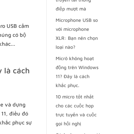
điệp mượt mà
Microphone USB so
icro USB cắm
với microphone
Chúng có bộ
XLR: Bạn nên chọn
khác...
loại nào?
Micrô không hoạt
động trên Windows
 là cách
11? Đây là cách
khắc phục.
10 micro tốt nhất
ame và dựng
cho các cuộc họp
11, điều đó
trực tuyến và cuộc
 khắc phục sự
gọi hội nghị