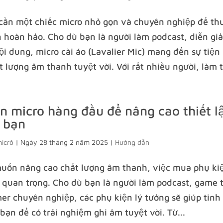
ần một chiếc micro nhỏ gọn và chuyên nghiệp để th
n hoàn hảo. Cho dù bạn là người làm podcast, diễn gi
ội dung, micro cài áo (Lavalier Mic) mang đến sự tiện 
t lượng âm thanh tuyệt vời. Với rất nhiều người, làm t
n micro hàng đầu để nâng cao thiết l
 bạn
micrô
|
Ngày 28 tháng 2 năm 2025
|
Hướng dẫn
uốn nâng cao chất lượng âm thanh, việc mua phụ kiệ
t quan trọng. Cho dù bạn là người làm podcast, game t
er chuyên nghiệp, các phụ kiện lý tưởng sẽ giúp tinh
bạn để có trải nghiệm ghi âm tuyệt vời. Từ...