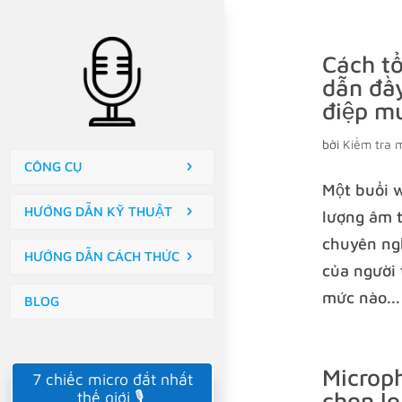
Cách tổ
dẫn đầy
điệp m
bởi
Kiểm tra 
CÔNG CỤ
Một buổi 
HƯỚNG DẪN KỸ THUẬT
lượng âm t
chuyên ngh
HƯỚNG DẪN CÁCH THỨC
của người 
mức nào...
BLOG
Microp
7 chiếc micro đắt nhất
chọn lo
thế giới 🎙️