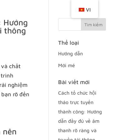
VI
g: Hướng
i thông
Thể loại
Hướng dẫn
Mới mẻ
 và chất
trình
Bài viết mới
trải nghiệm
Cách tổ chức hội
 bạn rõ đến
thảo trực tuyến
thành công: Hướng
dẫn đầy đủ về âm
n nên
thanh rõ ràng và
truyền tải thông