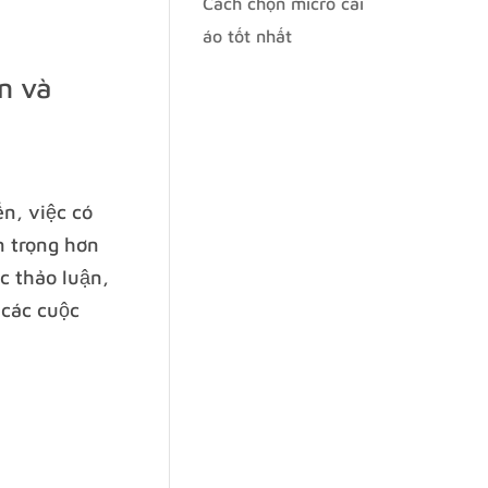
Cách chọn micro cài
áo tốt nhất
n và
ến, việc có
n trọng hơn
c thảo luận,
 các cuộc