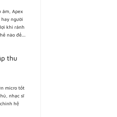
u âm, Apex
ả hay người
lợi khi rảnh
hế nào để...
ập thu
n micro tốt
hủ, nhạc sĩ
 chỉnh hệ