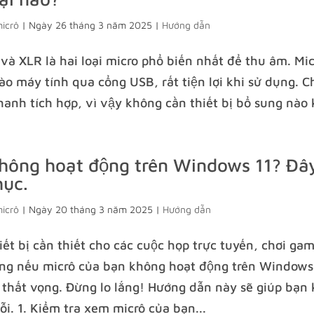
micrô
|
Ngày 26 tháng 3 năm 2025
|
Hướng dẫn
và XLR là hai loại micro phổ biến nhất để thu âm. M
vào máy tính qua cổng USB, rất tiện lợi khi sử dụng. 
hanh tích hợp, vì vậy không cần thiết bị bổ sung nào 
không hoạt động trên Windows 11? Đây
hục.
micrô
|
Ngày 20 tháng 3 năm 2025
|
Hướng dẫn
hiết bị cần thiết cho các cuộc họp trực tuyến, chơi g
ng nếu micrô của bạn không hoạt động trên Windows 
 thất vọng. Đừng lo lắng! Hướng dẫn này sẽ giúp bạn
lỗi. 1. Kiểm tra xem micrô của bạn...