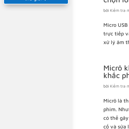
bởi
Kiểm tra 
Micro USB 
trực tiếp 
xử lý âm t
Micrô 
khắc p
bởi
Kiểm tra 
Micrô là t
phim. Như
có thể gây
cố và sửa 