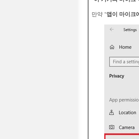
만약 "
앱이 마이크