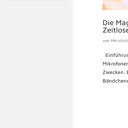
Die Ma
Zeitlo
von
Mikrofont
Einführun
Mikrofonen
Zwecken. E
Bändchenmi