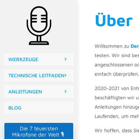
Über
Willkommen zu
Der
testen. Wir sind be
WERKZEUGE
angeschlossenen od
einfach überprüfen.
TECHNISCHE LEITFADEN
2020-2021 von Enh
ANLEITUNGEN
beschäftigten wir 
Anleitungen hinzuge
BLOG
Laufenden, um mehr
Die 7 teuersten
Wir hoffen, dass Si
Mikrofone der Welt 🎙️